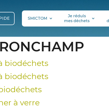
Je réduis
PIDE
SMICTOM
mes déchets
d
RONCHAMP
 biodéchets
 biodéchets
iodéchets
r à verre