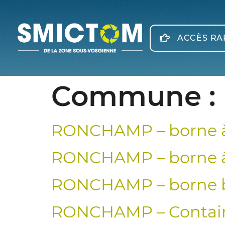
Panneau de gestion des cookies
ACCÈS RA
Commune :
RONCHAMP – borne à
RONCHAMP – borne à
RONCHAMP – borne b
RONCHAMP – Containe