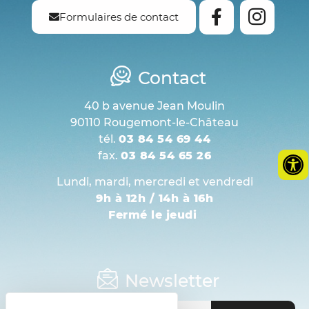
Formulaires de contact
Contact
40 b avenue Jean Moulin
90110 Rougemont-le-Château
tél.
03 84 54 69 44
fax.
03 84 54 65 26
Lundi, mardi, mercredi et vendredi
9h à 12h / 14h à 16h
Fermé le jeudi
Newsletter