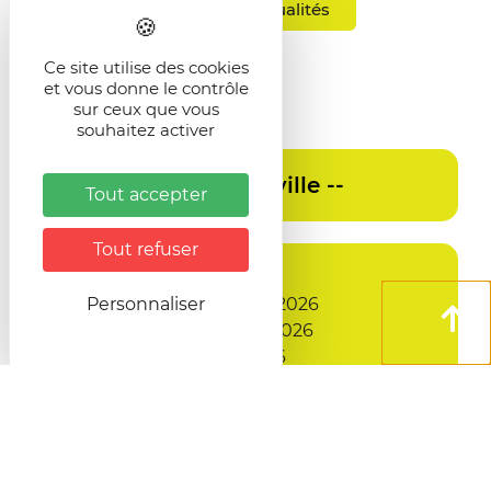
Toutes les actualités
Ce site utilise des cookies
Collectes
et vous donne le contrôle
Vos
sur ceux que vous
souhaitez activer
Tout accepter
Tout refuser
jeudi 20 août 2026
jeudi 03 septembre 2026
Personnaliser
jeudi 17 septembre 2026
jeudi 01 octobre 2026
vendredi 21 août 2026
vendredi 04 septembre 2026
vendredi 18 septembre 2026