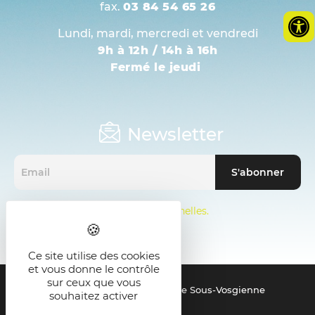
fax.
03 84 54 65 26
Lundi, mardi, mercredi et vendredi
9h à 12h / 14h à 16h
Fermé le jeudi
Newsletter
Mentions sur les données personnelles.
Ce site utilise des cookies
et vous donne le contrôle
sur ceux que vous
© 2021 - SMICTOM de la Zone Sous-Vosgienne
souhaitez activer