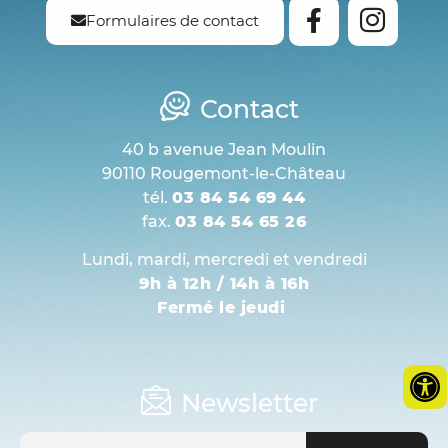
Formulaires de contact
Contact
40 b avenue Jean Moulin
90110 Rougemont-le-Château
tél.
03 84 54 69 44
fax.
03 84 54 65 26
Lundi, mardi, mercredi et vendredi
9h à 12h / 14h à 16h
Fermé le jeudi
Newsletter