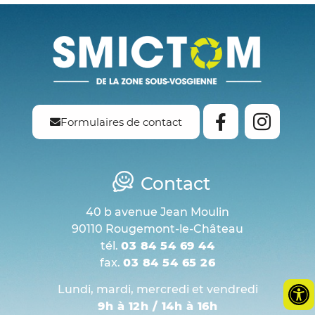
Formulaires de contact
Contact
40 b avenue Jean Moulin
90110 Rougemont-le-Château
tél.
03 84 54 69 44
fax.
03 84 54 65 26
Lundi, mardi, mercredi et vendredi
9h à 12h / 14h à 16h