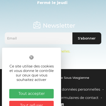
Fermé le jeudi
Newsletter
Mentions sur les données personnelles.
Ce site utilise des cookies
et vous donne le contrôle
sur ceux que vous
© 2021 - SMICTOM de la Zone Sous-Vosgienne
souhaitez activer
Mentions légales
Gestion des données personnelles
-
-
Tout accepter
Liens utiles
Plan du site
Formulaires de contact
-
-
Tout refuser