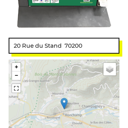
20 Rue du Stand
70200
+
−