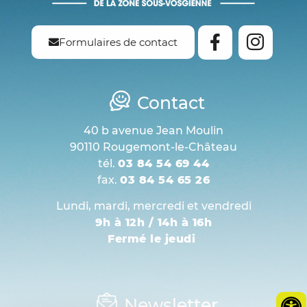
Formulaires de contact
Contact
40 b avenue Jean Moulin
90110 Rougemont-le-Château
tél.
03 84 54 69 44
fax.
03 84 54 65 26
Lundi, mardi, mercredi et vendredi
9h à 12h / 14h à 16h
Fermé le jeudi
Newsletter