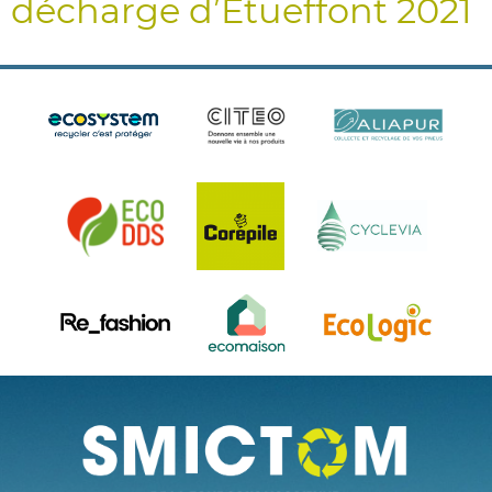
décharge d’Etueffont 2021