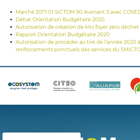
Marché 2017-01 SICTOM 90 Avenant 3 avec COVE
Débat Orientation Budgétaire 2020
Autorisation de création de kits foyer zéro déchet
Rapport Orientation Budgétaire 2020
Autorisation de procéder au tire de l’année 202
renforcements ponctuels des services du SMICT