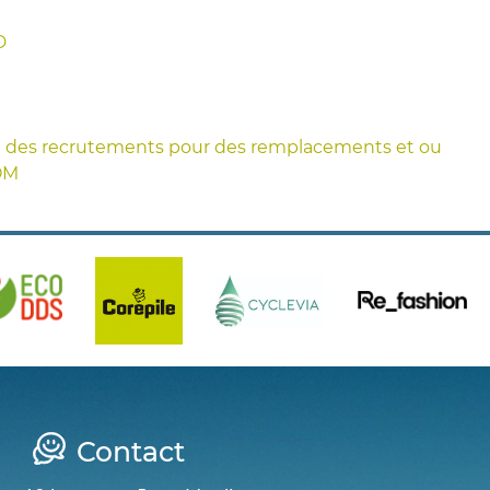
D
0 à des recrutements pour des remplacements et ou
OM
Contact