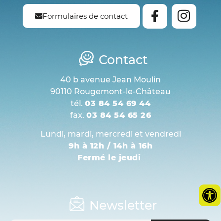
Formulaires de contact
Contact
40 b avenue Jean Moulin
90110 Rougemont-le-Château
tél.
03 84 54 69 44
fax.
03 84 54 65 26
Lundi, mardi, mercredi et vendredi
9h à 12h / 14h à 16h
Fermé le jeudi
Newsletter