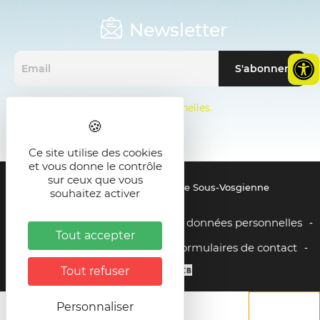
Newsletter
Mentions sur les données personnelles.
Ce site utilise des cookies
et vous donne le contrôle
sur ceux que vous
© 2021 - SMICTOM de la Zone Sous-Vosgienne
souhaitez activer
Mentions légales
Gestion des données personnelles
-
-
Tout accepter
Liens utiles
Plan du site
Formulaires de contact
-
-
Tout refuser
Personnaliser