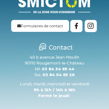
Formulaires de contact
Contact
40 b avenue Jean Moulin
90110 Rougemont-le-Château
tél.
03 84 54 69 44
fax.
03 84 54 65 26
Lundi, mardi, mercredi et vendredi
9h à 12h / 14h à 16h
Fermé le jeudi