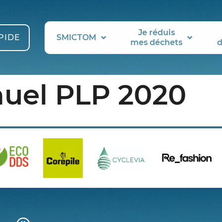
Je réduis
PIDE
SMICTOM
mes déchets
d
uel PLP 2020