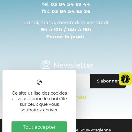
tél.
03 84 54 69 44
fax.
03 84 54 65 26
Lundi, mardi, mercredi et vendredi
9h à 12h / 14h à 16h
Fermé le jeudi
Newsletter
Ce site utilise des cookies
Mentions sur les données personnelles.
et vous donne le contrôle
sur ceux que vous
souhaitez activer
Tout accepter
© 2021 - SMICTOM de la Zone Sous-Vosgienne