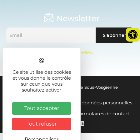
Newsletter
Mentions sur les données personnelles.
Ce site utilise des cookies
et vous donne le contrôle
sur ceux que vous
© 2021 - SMICTOM de la Zone Sous-Vosgienne
souhaitez activer
Mentions légales
Gestion des données personnelles
-
-
Tout accepter
Liens utiles
Plan du site
Formulaires de contact
-
-
Tout refuser
Personnaliser