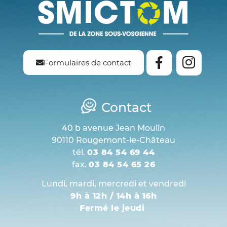
Formulaires de contact
Contact
40 b avenue Jean Moulin
90110 Rougemont-le-Château
tél.
03 84 54 69 44
fax.
03 84 54 65 26
Lundi, mardi, mercredi et vendredi
9h à 12h / 14h à 16h
Fermé le jeudi