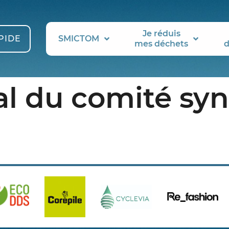
Je réduis
PIDE
SMICTOM
mes déchets
d
al du comité syn