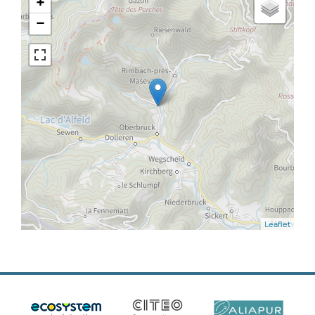
+
−
Leaflet