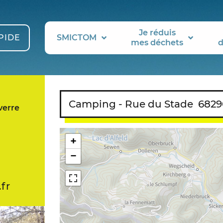
Je réduis
PIDE
SMICTOM
mes déchets
d
Camping - Rue du Stade
6829
erre
+
−
fr