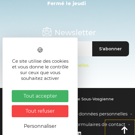
Fermé le jeudi
Newsletter
Ce site utilise des cookies
Mentions sur les données personnelles.
et vous donne le contrôle
sur ceux que vous
souhaitez activer
Tout accepter
© 2021 - SMICTOM de la Zone Sous-Vosgienne
Tout refuser
Mentions légales
Gestion des données personnelles
-
-
Liens utiles
Plan du site
Formulaires de contact
-
-
Personnaliser