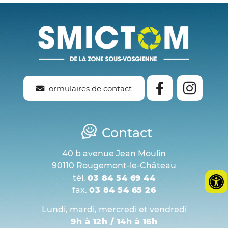
Formulaires de contact
Contact
40 b avenue Jean Moulin
90110 Rougemont-le-Château
tél.
03 84 54 69 44
fax.
03 84 54 65 26
Lundi, mardi, mercredi et vendredi
9h à 12h / 14h à 16h