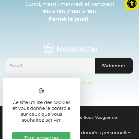
Lundi, mardi, mercredi et vendredi
9h à 12h / 14h à 16h
Fermé le jeudi
Newsletter
Mentions sur les données personnelles.
Ce site utilise des cookies
et vous donne le contrôle
sur ceux que vous
© 2021 - SMICTOM de la Zone Sous-Vosgienne
souhaitez activer
Mentions légales
Gestion des données personnelles
-
-
Tout accepter