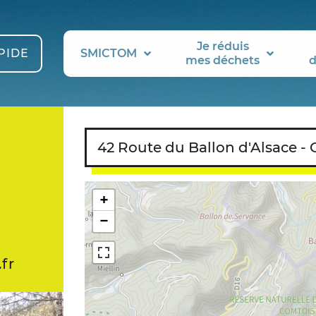
Je réduis
PIDE
SMICTOM
mes déchets
d
42 Route du Ballon d'Alsace -
+
−
fr