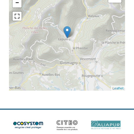
−
Leaflet