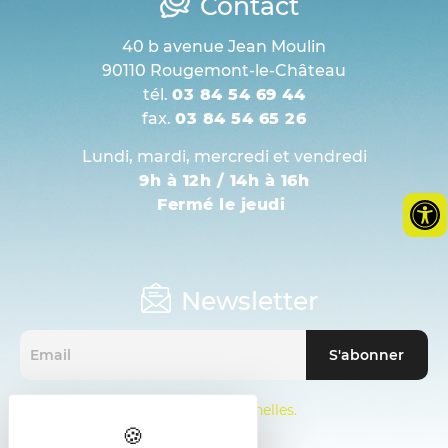
Contact
40 b avenue Jean Moulin
90110 Rougemont-le-Château
tél.
03 84 54 69 44
fax.
03 84 54 65 26
Lundi, mardi, mercredi et vendredi
9h à 12h / 14h à 16h
Fermé le jeudi
Newsletter
Mentions sur les données personnelles.