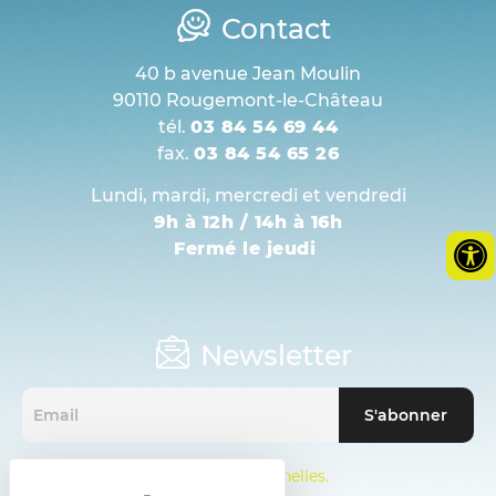
Contact
40 b avenue Jean Moulin
90110 Rougemont-le-Château
tél.
03 84 54 69 44
fax.
03 84 54 65 26
Lundi, mardi, mercredi et vendredi
9h à 12h / 14h à 16h
Fermé le jeudi
Newsletter
Mentions sur les données personnelles.