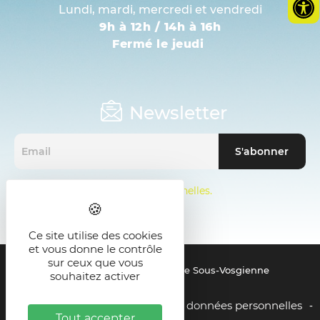
Lundi, mardi, mercredi et vendredi
9h à 12h / 14h à 16h
Fermé le jeudi
Newsletter
Mentions sur les données personnelles.
Ce site utilise des cookies
et vous donne le contrôle
sur ceux que vous
© 2021 - SMICTOM de la Zone Sous-Vosgienne
souhaitez activer
Mentions légales
Gestion des données personnelles
-
-
Tout accepter