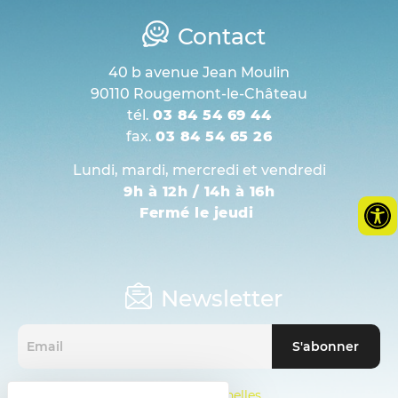
Contact
40 b avenue Jean Moulin
90110 Rougemont-le-Château
tél.
03 84 54 69 44
fax.
03 84 54 65 26
Lundi, mardi, mercredi et vendredi
9h à 12h / 14h à 16h
Fermé le jeudi
Newsletter
Mentions sur les données personnelles.