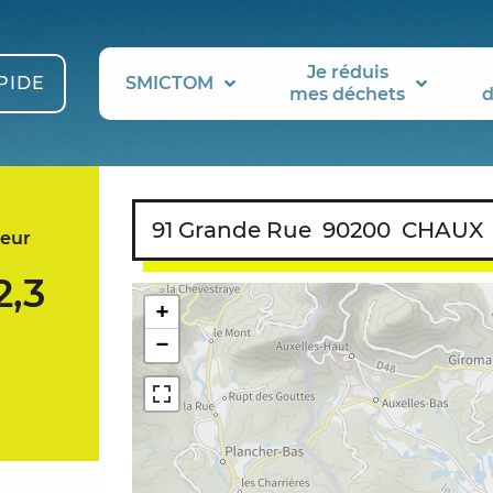
Je réduis
PIDE
SMICTOM
mes déchets
d
91 Grande Rue
90200
CHAUX
eur
,3
+
−