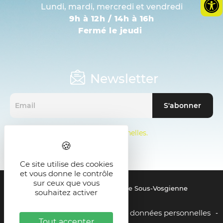
Lundi, mardi, mercredi et vendredi
9h à 12h / 14h à 16h
Fermé le jeudi
Newsletter
Mentions sur les données personnelles.
Ce site utilise des cookies
et vous donne le contrôle
sur ceux que vous
© 2021 - SMICTOM de la Zone Sous-Vosgienne
souhaitez activer
Mentions légales
Gestion des données personnelles
-
-
Tout accepter