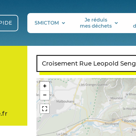
Je réduis
PIDE
SMICTOM
mes déchets
d
Croisement Rue Leopold Seng
+
−
.fr