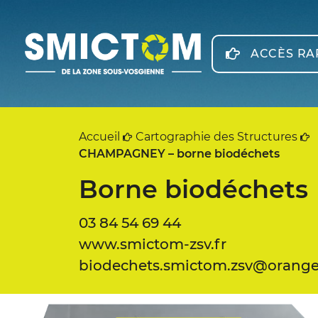
Panneau de gestion des cookies
ACCÈS RA
Accueil
Cartographie des Structures
CHAMPAGNEY – borne biodéchets
Borne biodéchets
03 84 54 69 44
www.smictom-zsv.fr
biodechets.smictom.zsv@orange