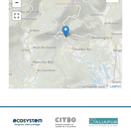
−
Leaflet