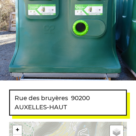
Rue des bruyères
90200
AUXELLES-HAUT
+