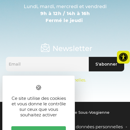
Lundi, mardi, mercredi et vendredi
9h à 12h / 14h à 16h
Fermé le jeudi
Newsletter
Mentions sur les données personnelles.
Ce site utilise des cookies
et vous donne le contrôle
sur ceux que vous
© 2021 - SMICTOM de la Zone Sous-Vosgienne
souhaitez activer
Mentions légales
Gestion des données personnelles
-
-