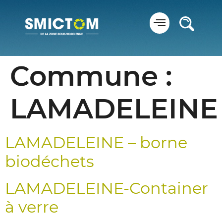
Panneau de gestion des cookies
Commune :
LAMADELEINE
LAMADELEINE – borne
biodéchets
LAMADELEINE-Container
à verre