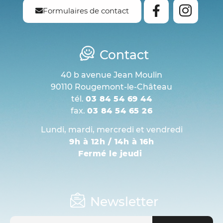
Formulaires de contact
Contact
40 b avenue Jean Moulin
90110 Rougemont-le-Château
tél.
03 84 54 69 44
fax.
03 84 54 65 26
Lundi, mardi, mercredi et vendredi
9h à 12h / 14h à 16h
Fermé le jeudi
Newsletter