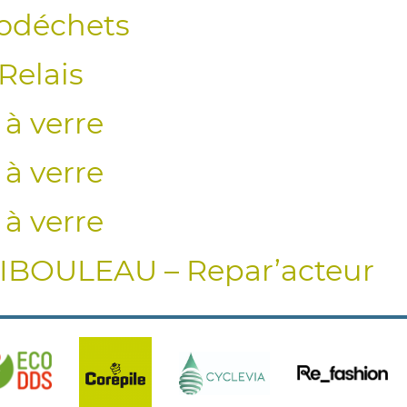
odéchets
Relais
à verre
à verre
à verre
BOULEAU – Repar’acteur