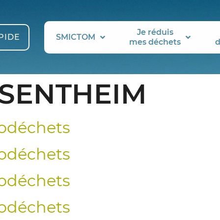
Je réduis
PIDE
SMICTOM
mes déchets
d
SENTHEIM
odéchets
odéchets
odéchets
odéchets