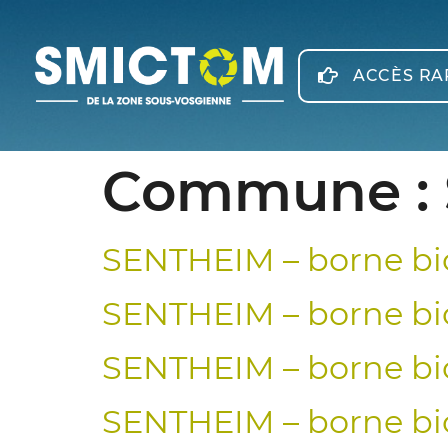
Panneau de gestion des cookies
ACCÈS RA
Commune :
SENTHEIM – borne bi
SENTHEIM – borne bi
SENTHEIM – borne bi
SENTHEIM – borne bi